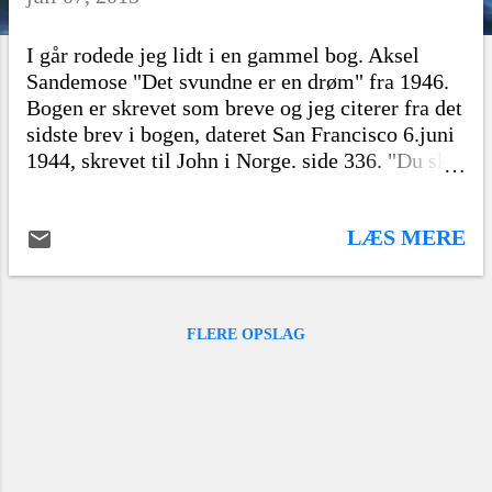
l
a
I går rodede jeg lidt i en gammel bog. Aksel
Sandemose "Det svundne er en drøm" fra 1946.
g
Bogen er skrevet som breve og jeg citerer fra det
sidste brev i bogen, dateret San Francisco 6.juni
1944, skrevet til John i Norge. side 336. "Du skal
ikke være tro mod en vision. Det fører dig i
afgrunden. Men hvordan skulle jeg lære dig at
LÆS MERE
svigte visionen? Du skal være tro mod det
levende menneske, hold dig borte fra gamle
tankeruiner! Men hvordan lære dig det." At gå
fredens vej Vi må tage opgøret med den
FLERE OPSLAG
voldelige kulturforståelse og lære, træne og blive
en del af den ikke-voldelige kultur - personligt
og i vores fællesskaber. Krig løser ikke verdens
udfordringer. Tværtimod. Det ser vi gang på
gang. Vi må konkret sætte den ikke-voldelige
kultur på dagsordenen: Vi må lære og tilegne os